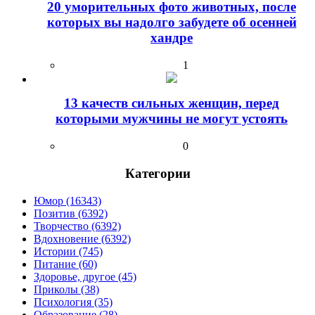
20 уморительных фото животных, после
которых вы надолго забудете об осенней
хандре
1
13 качеств сильных женщин, перед
которыми мужчины не могут устоять
0
Категории
Юмор (16343)
Позитив (6392)
Творчество (6392)
Вдохновение (6392)
Истории (745)
Питание (60)
Здоровье, другое (45)
Приколы (38)
Психология (35)
Образование (28)