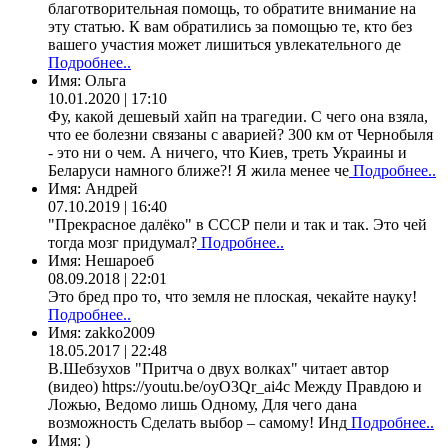
благотворительная помощь, то обратите внимание на
эту статью. К вам обратились за помощью те, кто без
вашего участия может лишиться увлекательного де
Подробнее..
Имя:
Ольга
10.01.2020 | 17:10
Фу, какой дешевый хайп на трагедии. С чего она взяла,
что ее болезни связаны с аварией? 300 км от Чернобыля
- это ни о чем. А ничего, что Киев, треть Украины и
Беларуси намного ближе?! Я жила менее че
Подробнее..
Имя:
Андрей
07.10.2019 | 16:40
"Прекрасное далёко" в СССР пели и так и так. Это чей
тогда мозг придумал?
Подробнее..
Имя:
Нешароеб
08.09.2018 | 22:01
Это бред про то, что земля не плоская, чекайте науку!
Подробнее..
Имя:
zakko2009
18.05.2017 | 22:48
В.Шебзухов "Притча о двух волках" читает автор
(видео) https://youtu.be/oyO3Qr_ai4c Между Правдою и
Ложью, Ведомо лишь Одному, Для чего дана
возможность Сделать выбор – самому! Инд
Подробнее..
Имя:
)