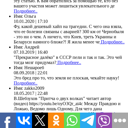
эту статью. К вам обратились за помощью те, кто без
вашего участия может лишиться увлекательного де
Подробнее..
Имя:
Ольга
10.01.2020 | 17:10
Фу, какой дешевый хайп на трагедии. С чего она взяла,
что ее болезни связаны с аварией? 300 км от Чернобыля
- это ни о чем. А ничего, что Киев, треть Украины и
Беларуси намного ближе?! Я жила менее че
Подробнее..
Имя:
Андрей
07.10.2019 | 16:40
"Прекрасное далёко" в СССР пели и так и так. Это чей
тогда мозг придумал?
Подробнее..
Имя:
Нешароеб
08.09.2018 | 22:01
Это бред про то, что земля не плоская, чекайте науку!
Подробнее..
Имя:
zakko2009
18.05.2017 | 22:48
В.Шебзухов "Притча о двух волках" читает автор
(видео) https://youtu.be/oyO3Qr_ai4c Между Правдою и
Ложью, Ведомо лишь Одному, Для чего дана
возможность Сделать выбор – самому! Инд
Подробнее..
Имя:
)
24.04.2017 | 17:43