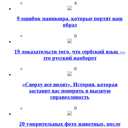
4
9 ошибок маникюра, которые портят ваш
образ
0
19 доказательств того, что сербский язык —
это русский наоборот
0
«Сверху все видят». История, которая
заставит вас поверить в высшую
справедливость
0
20 уморительных фото животных, после